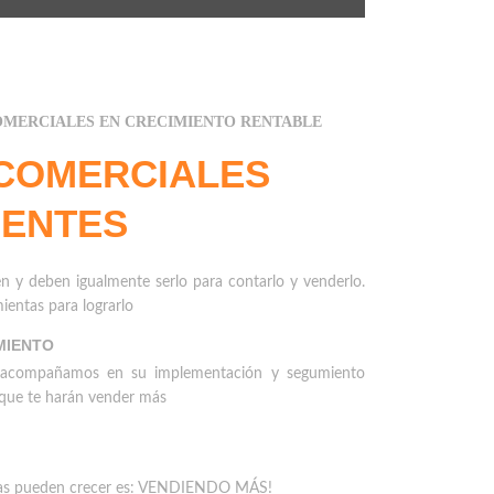
MERCIALES EN CRECIMIENTO RENTABLE
COMERCIALES
IENTES
n y deben igualmente serlo para contarlo y venderlo.
ientas para lograrlo
MIENTO
 acompañamos en su implementación y segumiento
 que te harán vender más
sas pueden crecer es: VENDIENDO MÁS!